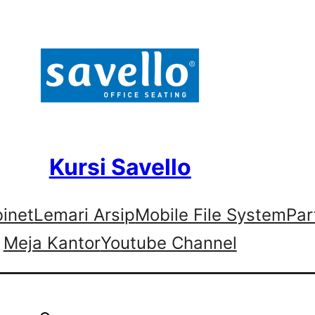
Kursi Savello
binet
Lemari Arsip
Mobile File System
Par
Meja Kantor
Youtube Channel