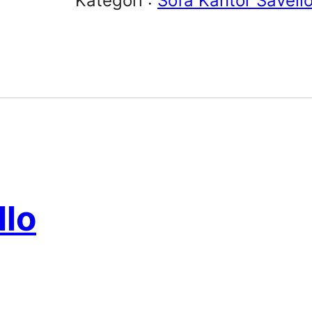
Kategori :
Sofa Kantor Savell
llo