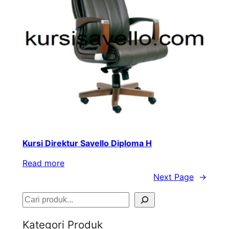
Kursi Direktur Savello Diploma H
Read more
Next Page
→
S
e
Kategori Produk