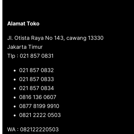
h
Alamat Toko
Jl. Otista Raya No 143, cawang 13330
Jakarta Timur
Tlp : 021 857 0831
021 857 0832
021 857 0833
021 857 0834
0816 136 0607
0877 8199 9910
0821 2222 0503
WA : 082122220503