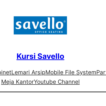
Kursi Savello
binet
Lemari Arsip
Mobile File System
Par
Meja Kantor
Youtube Channel