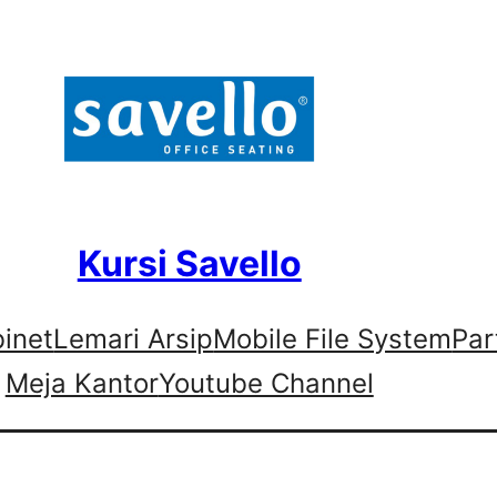
Kursi Savello
binet
Lemari Arsip
Mobile File System
Par
Meja Kantor
Youtube Channel