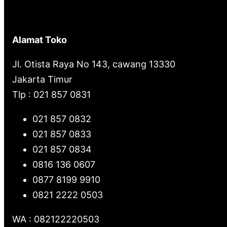
h
Alamat Toko
Jl. Otista Raya No 143, cawang 13330
Jakarta Timur
Tlp : 021 857 0831
021 857 0832
021 857 0833
021 857 0834
0816 136 0607
0877 8199 9910
0821 2222 0503
WA : 082122220503