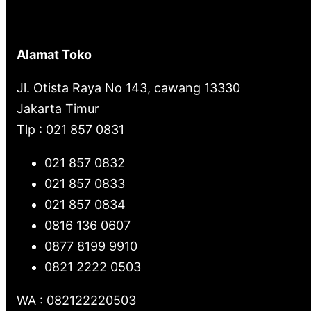
h
Alamat Toko
Jl. Otista Raya No 143, cawang 13330
Jakarta Timur
Tlp : 021 857 0831
021 857 0832
021 857 0833
021 857 0834
0816 136 0607
0877 8199 9910
0821 2222 0503
WA : 082122220503