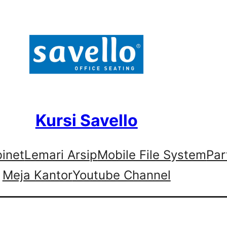
Kursi Savello
binet
Lemari Arsip
Mobile File System
Par
Meja Kantor
Youtube Channel