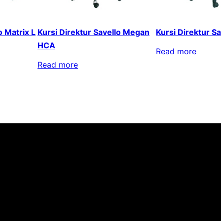
o Matrix L
Kursi Direktur Savello Megan
Kursi Direktur S
HCA
Read more
Read more