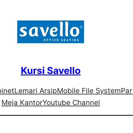
Kursi Savello
binet
Lemari Arsip
Mobile File System
Par
Meja Kantor
Youtube Channel