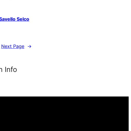
Savello Selco
Next Page
→
n Info