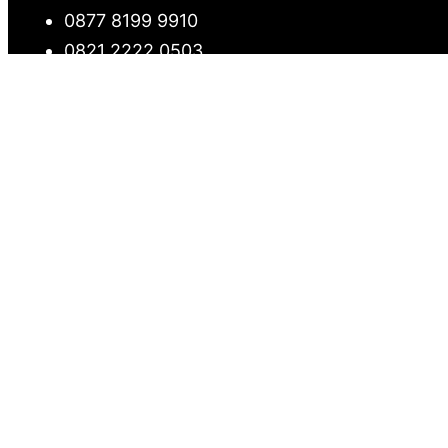
0877 8199 9910
0821 2222 0503
WA : 082122220503