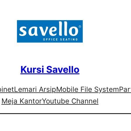
Kursi Savello
binet
Lemari Arsip
Mobile File System
Par
Meja Kantor
Youtube Channel