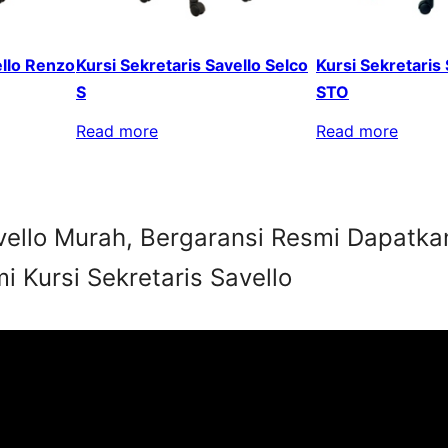
ello Renzo
Kursi Sekretaris Savello Selco
Kursi Sekretaris 
S
STO
Read more
Read more
avello Murah, Bergaransi Resmi Dapatka
 Kursi Sekretaris Savello