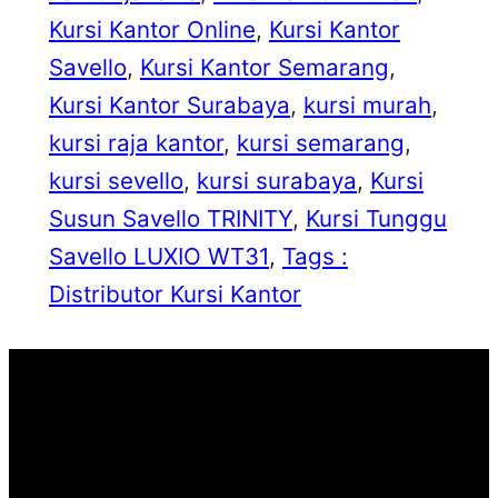
Kursi Kantor Online
, 
Kursi Kantor
Savello
, 
Kursi Kantor Semarang
, 
Kursi Kantor Surabaya
, 
kursi murah
, 
kursi raja kantor
, 
kursi semarang
, 
kursi sevello
, 
kursi surabaya
, 
Kursi
Susun Savello TRINITY
, 
Kursi Tunggu
Savello LUXIO WT31
, 
Tags :
Distributor Kursi Kantor