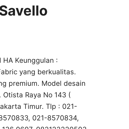
 Savello
ld HA Keunggulan :
bric yang berkualitas.
ng premium. Model desain
 Otista Raya No 143 (
karta Timur. Tlp : 021-
8570833, 021-8570834,