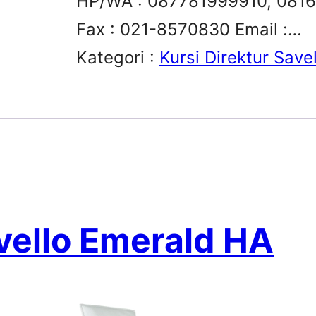
HP/WA : 087781999910, 081
Fax : 021-8570830 Email :…
Kategori :
Kursi Direktur Savel
avello Emerald HA