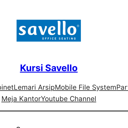
Kursi Savello
binet
Lemari Arsip
Mobile File System
Par
Meja Kantor
Youtube Channel