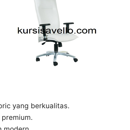
ic yang berkualitas.
g premium.
n modern.