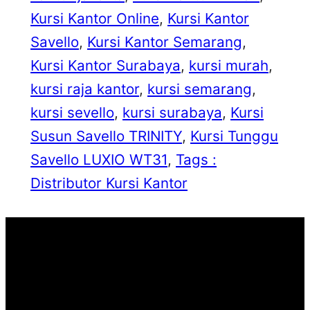
Kursi Kantor Online
, 
Kursi Kantor
Savello
, 
Kursi Kantor Semarang
, 
Kursi Kantor Surabaya
, 
kursi murah
, 
kursi raja kantor
, 
kursi semarang
, 
kursi sevello
, 
kursi surabaya
, 
Kursi
Susun Savello TRINITY
, 
Kursi Tunggu
Savello LUXIO WT31
, 
Tags :
Distributor Kursi Kantor