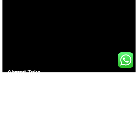
Alamat Toko
Jl. Otista Raya No 143, cawang 13330
Jakarta Timur
Tlp : 021 857 0831
021 857 0832
021 857 0833