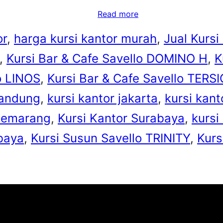
Read more
or
, 
harga kursi kantor murah
, 
Jual Kursi
, 
Kursi Bar & Cafe Savello DOMINO H
, 
K
o LINOS
, 
Kursi Bar & Cafe Savello TERSI
bandung
, 
kursi kantor jakarta
, 
kursi kan
 Semarang
, 
Kursi Kantor Surabaya
, 
kursi
baya
, 
Kursi Susun Savello TRINITY
, 
Kurs