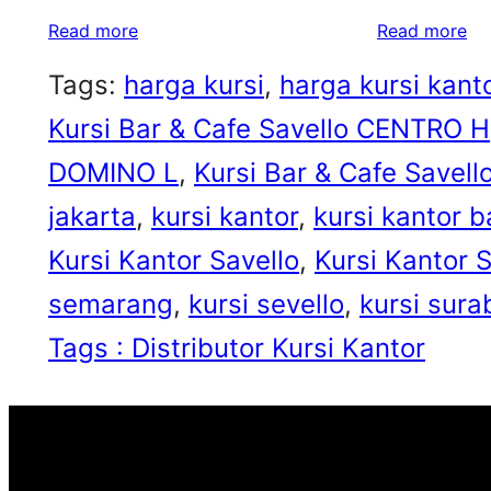
Read more
Read more
Tags:
harga kursi
, 
harga kursi kant
Kursi Bar & Cafe Savello CENTRO H
DOMINO L
, 
Kursi Bar & Cafe Savell
jakarta
, 
kursi kantor
, 
kursi kantor 
Kursi Kantor Savello
, 
Kursi Kantor
semarang
, 
kursi sevello
, 
kursi sura
Tags : Distributor Kursi Kantor