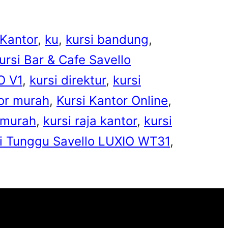
 Kantor
, 
ku
, 
kursi bandung
, 
ursi Bar & Cafe Savello
O V1
, 
kursi direktur
, 
kursi
tor murah
, 
Kursi Kantor Online
, 
 murah
, 
kursi raja kantor
, 
kursi
i Tunggu Savello LUXIO WT31
, 