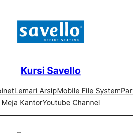
Kursi Savello
binet
Lemari Arsip
Mobile File System
Par
Meja Kantor
Youtube Channel