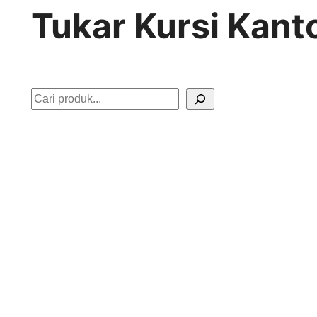
Tukar Kursi Kant
S
e
a
r
c
h