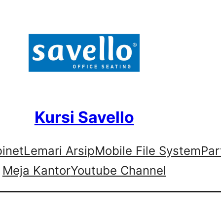
Kursi Savello
binet
Lemari Arsip
Mobile File System
Par
Meja Kantor
Youtube Channel