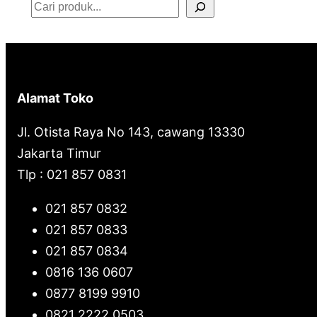
S
e
a
r
Alamat Toko
c
Jl. Otista Raya No 143, cawang 13330
h
Jakarta Timur
Tlp : 021 857 0831
021 857 0832
021 857 0833
021 857 0834
0816 136 0607
0877 8199 9910
0821 2222 0503