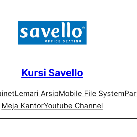
Kursi Savello
binet
Lemari Arsip
Mobile File System
Par
Meja Kantor
Youtube Channel