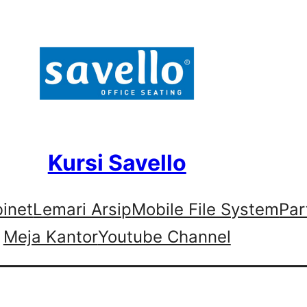
Kursi Savello
binet
Lemari Arsip
Mobile File System
Par
Meja Kantor
Youtube Channel