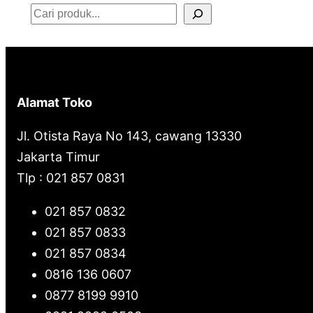
S
e
a
r
Alamat Toko
c
Jl. Otista Raya No 143, cawang 13330
h
Jakarta Timur
Tlp : 021 857 0831
021 857 0832
021 857 0833
021 857 0834
0816 136 0607
0877 8199 9910