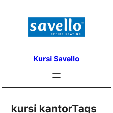
Skip
to
content
Kursi Savello
kursi kantorTags