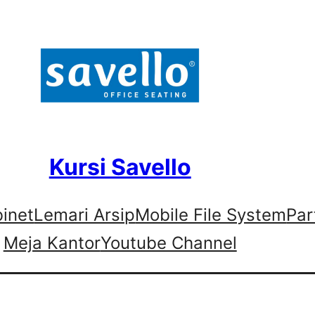
Kursi Savello
binet
Lemari Arsip
Mobile File System
Par
Meja Kantor
Youtube Channel