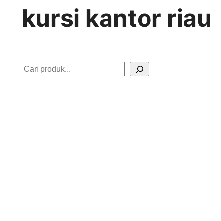
kursi kantor riau
S
e
a
r
c
h