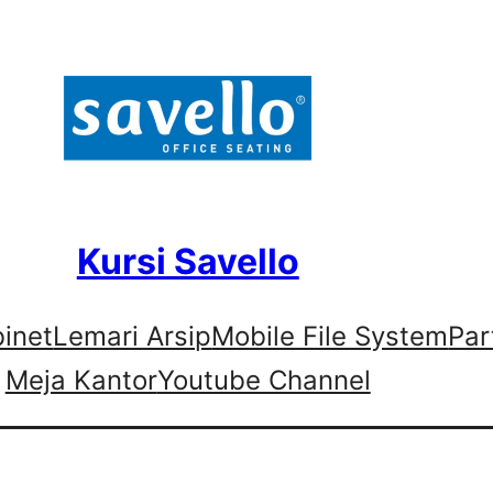
Kursi Savello
binet
Lemari Arsip
Mobile File System
Par
Meja Kantor
Youtube Channel