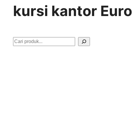
kursi kantor Euro
S
e
a
r
c
h