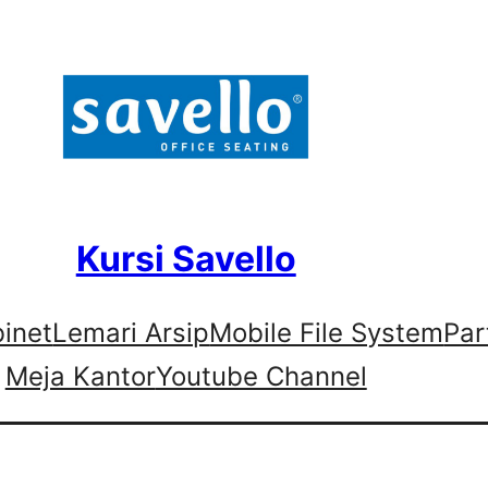
Kursi Savello
binet
Lemari Arsip
Mobile File System
Par
Meja Kantor
Youtube Channel