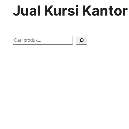
Jual Kursi Kanto
S
e
a
r
c
h