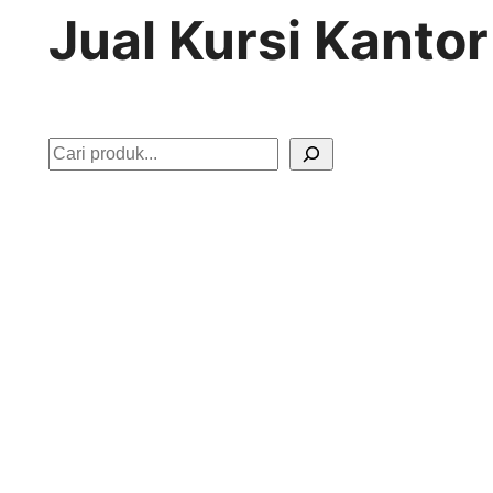
Jual Kursi Kanto
S
e
a
r
c
h