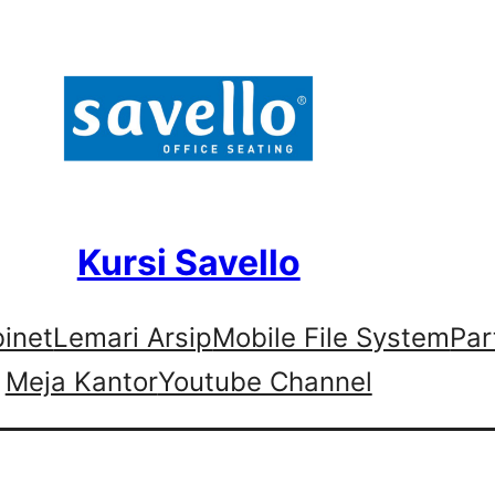
Kursi Savello
binet
Lemari Arsip
Mobile File System
Par
Meja Kantor
Youtube Channel