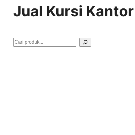
Jual Kursi Kanto
S
e
a
r
c
h