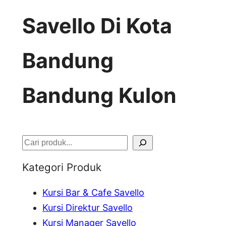
Savello Di Kota
Bandung
Bandung Kulon
S
e
Kategori Produk
a
Kursi Bar & Cafe Savello
r
Kursi Direktur Savello
c
Kursi Manager Savello