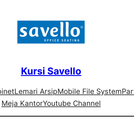
Kursi Savello
binet
Lemari Arsip
Mobile File System
Par
Meja Kantor
Youtube Channel