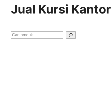
Jual Kursi Kantor
S
e
a
r
c
h