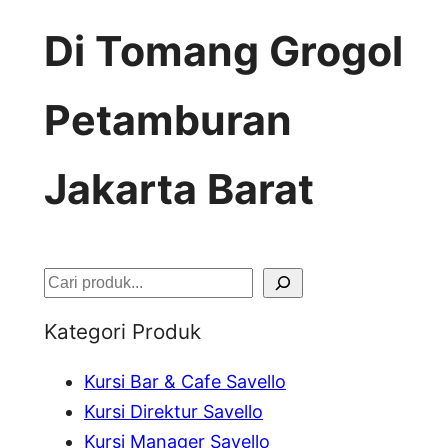
Di Tomang Grogol
Petamburan
Jakarta Barat
S
e
Kategori Produk
a
Kursi Bar & Cafe Savello
r
Kursi Direktur Savello
c
Kursi Manager Savello