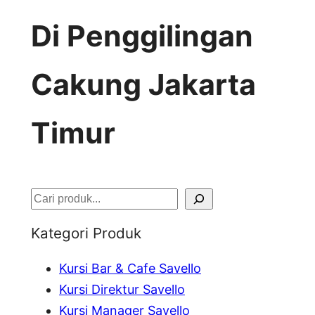
Di Penggilingan
Cakung Jakarta
Timur
S
e
Kategori Produk
a
Kursi Bar & Cafe Savello
r
Kursi Direktur Savello
c
Kursi Manager Savello