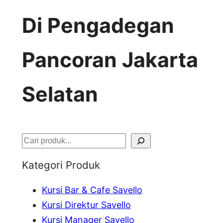
Di Pengadegan
Pancoran Jakarta
Selatan
S
e
Kategori Produk
a
Kursi Bar & Cafe Savello
r
Kursi Direktur Savello
c
Kursi Manager Savello