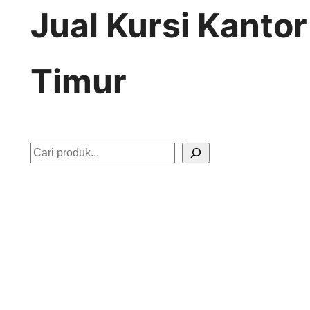
Jual Kursi Kanto
Timur
S
e
a
r
c
h