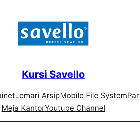
Kursi Savello
binet
Lemari Arsip
Mobile File System
Par
Meja Kantor
Youtube Channel