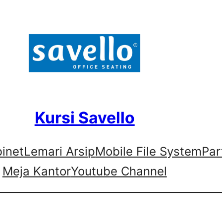
Kursi Savello
binet
Lemari Arsip
Mobile File System
Par
Meja Kantor
Youtube Channel