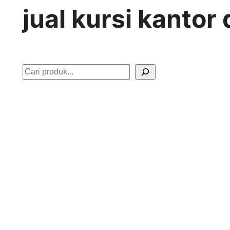
jual kursi kanto
S
e
a
r
c
h