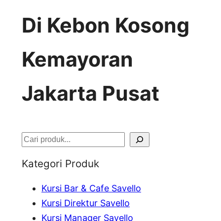
Di Kebon Kosong
Kemayoran
Jakarta Pusat
S
e
Kategori Produk
a
Kursi Bar & Cafe Savello
r
Kursi Direktur Savello
c
Kursi Manager Savello