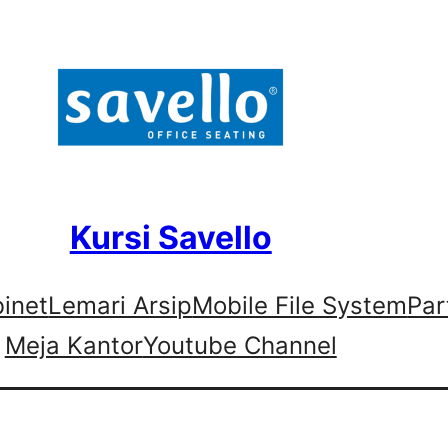
Kursi Savello
binet
Lemari Arsip
Mobile File System
Par
Meja Kantor
Youtube Channel