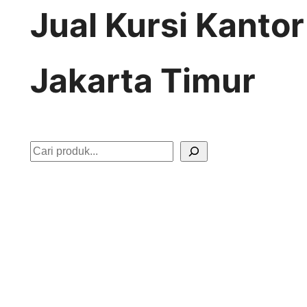
Jual Kursi Kanto
Jakarta Timur
S
e
a
r
c
h