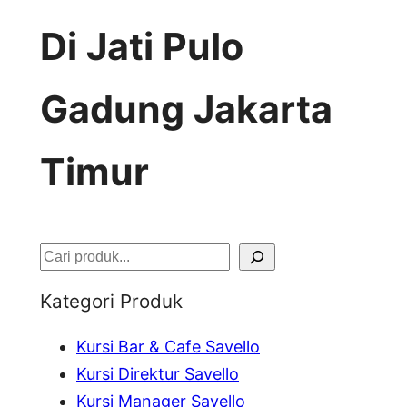
Di Jati Pulo
Gadung Jakarta
Timur
S
e
Kategori Produk
a
Kursi Bar & Cafe Savello
r
Kursi Direktur Savello
c
Kursi Manager Savello