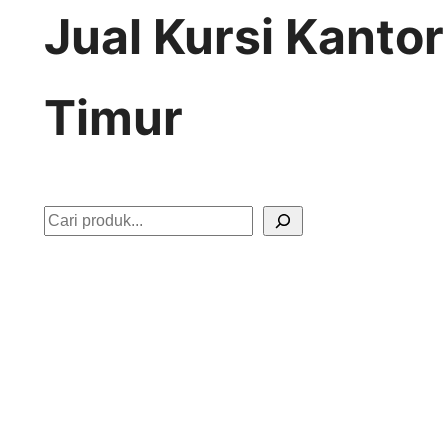
Jual Kursi Kanto
Timur
S
e
a
r
c
h