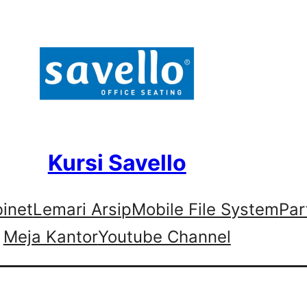
Kursi Savello
binet
Lemari Arsip
Mobile File System
Par
Meja Kantor
Youtube Channel