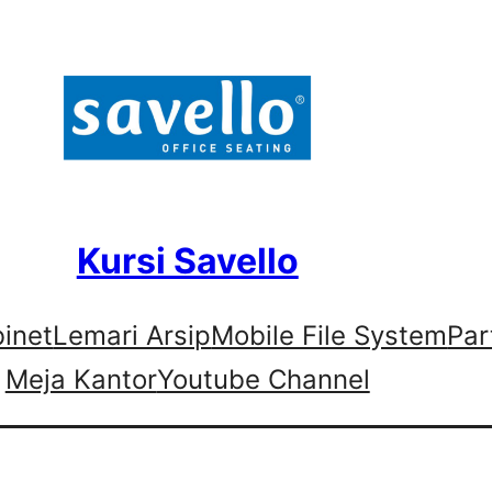
Kursi Savello
binet
Lemari Arsip
Mobile File System
Par
Meja Kantor
Youtube Channel