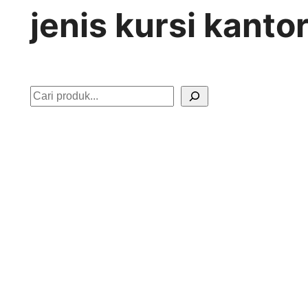
jenis kursi kanto
S
e
a
r
c
h