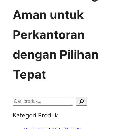
Aman untuk
Perkantoran
dengan Pilihan
Tepat
S
e
Kategori Produk
a