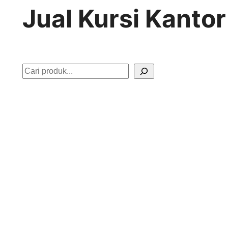
Jual Kursi Kanto
S
e
a
r
c
h