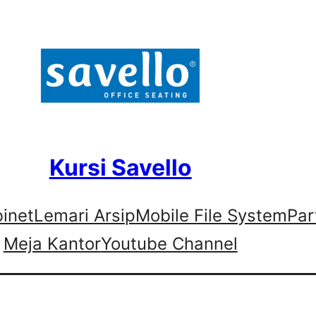
Kursi Savello
binet
Lemari Arsip
Mobile File System
Par
Meja Kantor
Youtube Channel