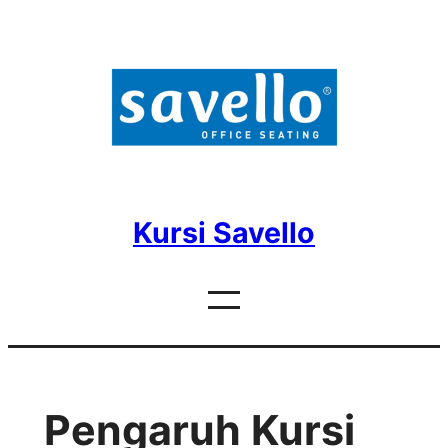
Skip
to
content
Kursi Savello
Pengaruh Kursi