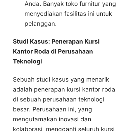
Anda. Banyak toko furnitur yang
menyediakan fasilitas ini untuk
pelanggan.
Studi Kasus: Penerapan Kursi
Kantor Roda di Perusahaan
Teknologi
Sebuah studi kasus yang menarik
adalah penerapan kursi kantor roda
di sebuah perusahaan teknologi
besar. Perusahaan ini, yang
mengutamakan inovasi dan
kolaborasi, mengganti seluruh kursi