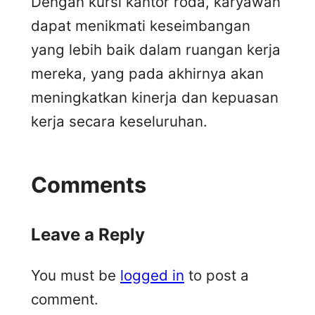
Dengan kursi kantor roda, karyawan
dapat menikmati keseimbangan
yang lebih baik dalam ruangan kerja
mereka, yang pada akhirnya akan
meningkatkan kinerja dan kepuasan
kerja secara keseluruhan.
Comments
Leave a Reply
You must be
logged in
to post a
comment.