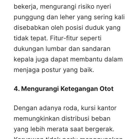
bekerja, mengurangi risiko nyeri
punggung dan leher yang sering kali
disebabkan oleh posisi duduk yang
tidak tepat. Fitur-fitur seperti
dukungan lumbar dan sandaran
kepala juga dapat membantu dalam
menjaga postur yang baik.
4. Mengurangi Ketegangan Otot
Dengan adanya roda, kursi kantor
memungkinkan distribusi beban
yang lebih merata saat bergerak.