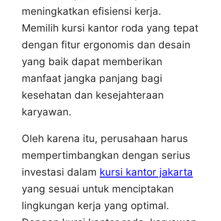
meningkatkan efisiensi kerja.
Memilih kursi kantor roda yang tepat
dengan fitur ergonomis dan desain
yang baik dapat memberikan
manfaat jangka panjang bagi
kesehatan dan kesejahteraan
karyawan.
Oleh karena itu, perusahaan harus
mempertimbangkan dengan serius
investasi dalam
kursi kantor jakarta
yang sesuai untuk menciptakan
lingkungan kerja yang optimal.