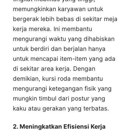
memungkinkan karyawan untuk
bergerak lebih bebas di sekitar meja
kerja mereka. Ini membantu
mengurangi waktu yang dihabiskan
untuk berdiri dan berjalan hanya
untuk mencapai item-item yang ada
di sekitar area kerja. Dengan
demikian, kursi roda membantu
mengurangi ketegangan fisik yang
mungkin timbul dari postur yang
kaku atau gerakan yang terbatas.
2. Meningkatkan Efisiensi Kerja