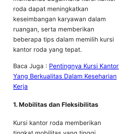
roda dapat meningkatkan
keseimbangan karyawan dalam
ruangan, serta memberikan
beberapa tips dalam memilih kursi
kantor roda yang tepat.
Baca Juga :
Pentingnya Kursi Kantor
Yang Berkualitas Dalam Keseharian
Kerja
1. Mobilitas dan Fleksibilitas
Kursi kantor roda memberikan
tingkat mobilitas yang tinggi,