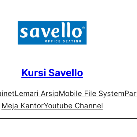
Kursi Savello
binet
Lemari Arsip
Mobile File System
Par
Meja Kantor
Youtube Channel